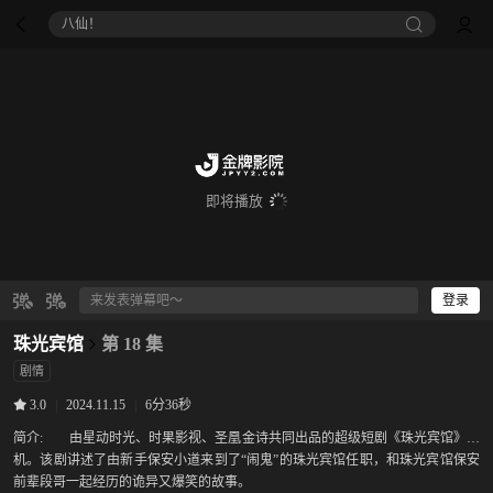
八仙！
即将播放
登录
珠光宾馆
第 18 集
剧情
|
2024.11.15
|
6分36秒
3.0
简介:
由星动时光、时果影视、圣凰金诗共同出品的超级短剧《珠光宾馆》开
机。该剧讲述了由新手保安小道来到了“闹鬼”的珠光宾馆任职，和珠光宾馆保安
前辈段哥一起经历的诡异又爆笑的故事。