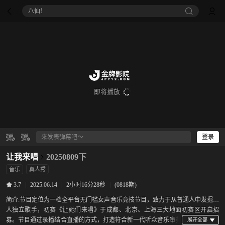
八仙！
即将播放
登录
让我来唱
20250809下
音乐
真人秀
|
2025.06.14
|
2小时16分28秒
|
(0818期)
3.7
简介:
节目定位为一档全平台无门槛女声音乐竞技节目，致力于从普通人中发掘新
人独立歌手，初赛《让她们来唱》于成都、北京、上海三大地面初赛区开启招
募。节目通过录播结合直播的方式，打造符合新一代听众音乐审美