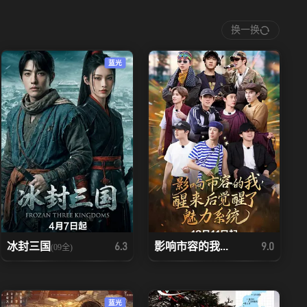
换一换
蓝光
冰封三国
影响市容的我...
6.3
9.0
(09全)
蓝光