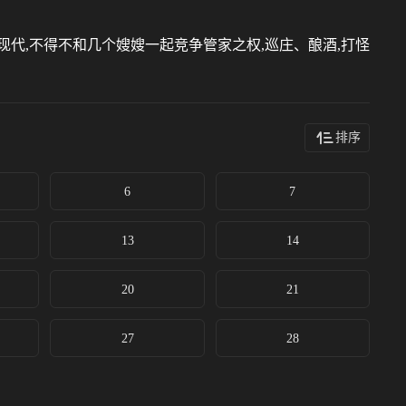
代,不得不和几个嫂嫂一起竞争管家之权,巡庄、酿酒,打怪
排序
6
7
13
14
20
21
27
28