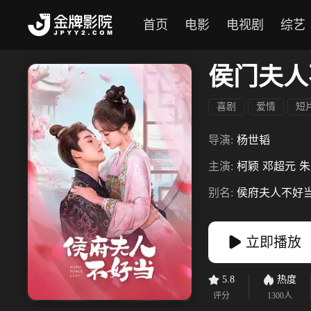
首页
电影
电视剧
综艺
侯门夫人
喜剧
爱情
短
导演:
杨世韬
主演:
柯颖
邓超元
朱
别名:
侯府夫人不好
立即播放
5.8
热度
评分
1300
人