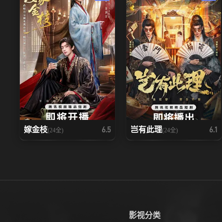
嫁金枝
岂有此理
6.5
6.1
(24全)
(24全)
影视分类