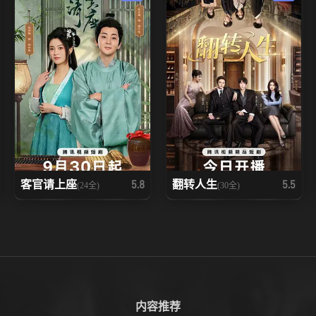
客官请上座
翻转人生
5.8
5.5
(24全)
(30全)
内容推荐