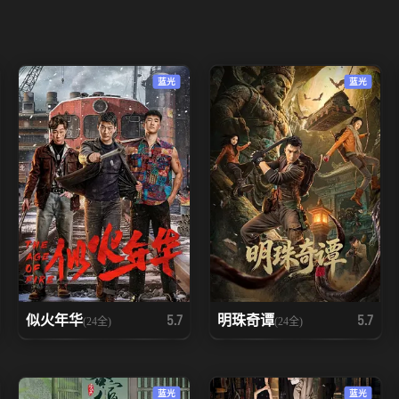
蓝光
蓝光
似火年华
明珠奇谭
5.7
5.7
(24全)
(24全)
蓝光
蓝光