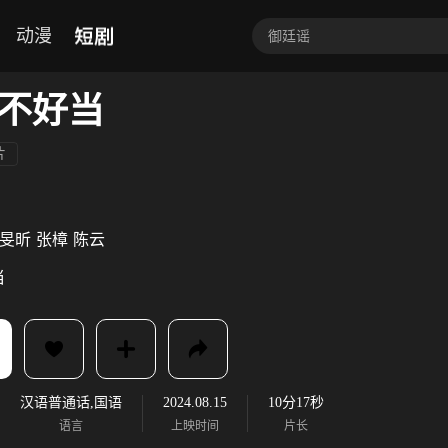
短剧
动漫
不好当
片
旻昕
张樟
陈云
当
汉语普通话,国语
2024.08.15
10分17秒
语言
上映时间
片长