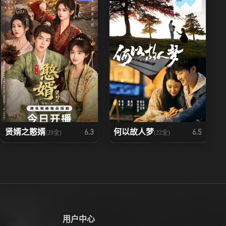
贤婿之憨婿
何以故人梦
6.3
6.5
(28全)
(22全)
用户中心