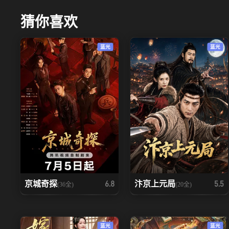
猜你喜欢
蓝光
蓝光
京城奇探
汴京上元局
6.8
5.5
(36全)
(20全)
蓝光
蓝光